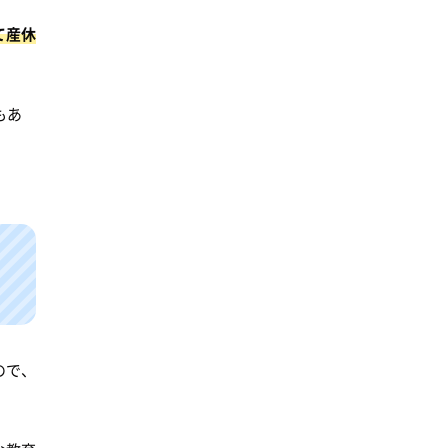
て産休
もあ
ので、