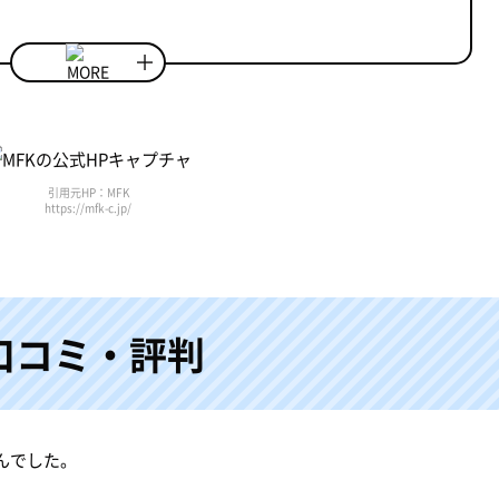
引用元HP：MFK
https://mfk-c.jp/
口コミ・評判
んでした。