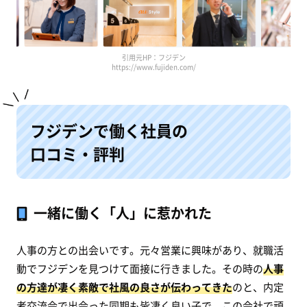
引用元HP：フジデン
https://www.fujiden.com/
フジデンで働く社員の
口コミ・評判
一緒に働く「人」に惹かれた
人事の方との出会いです。元々営業に興味があり、就職活
動でフジデンを見つけて面接に行きました。その時の
人事
の方達が凄く素敵で社風の良さが伝わってきた
のと、内定
者交流会で出会った同期も皆凄く良い子で、この会社で頑