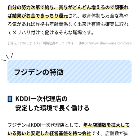
自分の努力次第で給与、賞与がどんどん増えるので頑張れ
ば結果がお金できっちり還元
され、教育体制も万全な為や
る気があれば昇格も年齢関係なく出来き有給も確実に取れ
てメリハリ付けて働けるそんな職場です。
引用元：VOiCE(ボイス)｜現職社員の口コミサイト（
https://www.shain-voice.com/corpor
フジデンの特徴
KDDI一次代理店の
安定した環境で長く働ける
フジデンはKDDI一次代理店として、
年々店舗数を拡大して
いる勢いと安定した経営基盤を持つ会社
です。店舗数が拡