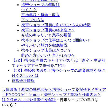
携帯ショップの年収は
いくら？
平均年収・時給・収入
アップの方法
携帯ショップ店員に向いている人の特徴
携帯ショップ店員の将来性は？
今後のキャリアと業界の展望
携帯ショップの仕事はこんなに面白い！
やりがいと魅力を徹底解説
携帯ショップ店員はきつい？
辞めた方がいいと言われるワケ
【PR】携帯販売員のキャリアパスとは｜新卒・中途別
でキャリアアップ事例をご紹介
【PR】未経験者必見！携帯ショップの教育体制や身に
付くスキルとは
運営会社情報
兵庫県版！希望の勤務地から携帯ショップを探せるメディア
｜HYOGO Mobile map
»
携帯ショップの業種と仕事内容と
は？必要スキルや将来性を解説
»
携帯ショップの年収は
いくら？