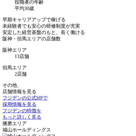
役職者の年齢
平均
30
歳
早期キャリアアップ
で稼げる
未経験者でも安心の
研修制度が充実
安定した経営基盤
のもと、長く働ける
阪神・但馬エリアの店舗数
阪神エリア
13
店舗
但馬エリア
2
店舗
その他、
店舗情報を見る
フジデンの公式HPで
採用情報を見る
フジデンの特徴を
もっと詳しく見る
播磨
エリア
城山ホールディングス