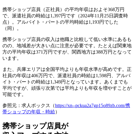
携帯ショップ店員（正社員）の
平均年収はおよそ368万円
で、派遣社員の時給は1,397円です
（2024年11月25日調査時
点）。アルバイト・パートの平均時給は1,193円でした
（同）。
携帯ショップ店員の収入は他職と比較して低い水準にあるも
のの、
地域差が大きい点に注意が必要です
。たとえば関東地
方の平均年収は371万円ですが、関西地方は388万円となって
います。
また、
兵庫エリアは全国平均よりも年収水準が高め
です。正
社員の年収は406万円で、派遣社員の時給は1,598円、アルバ
イト・パートの時給は1,349円となっています。あくまでも
平均ですが、頑張り次第では平均よりも年収を増やすことが
可能です。
参照元：求人ボックス（
https://xn--pckua2a7gp15o89zb.com/携
帯ショップの年収・時給
）
携帯ショップ店員が