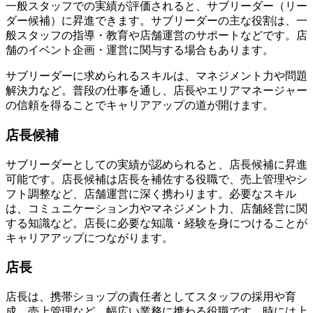
一般スタッフでの実績が評価されると、サブリーダー（リー
ダー候補）に昇進できます。サブリーダーの主な役割は、
一
般スタッフの指導・教育や店舗運営のサポートなど
です。店
舗のイベント企画・運営に関与する場合もあります。
サブリーダーに求められるスキルは、マネジメント力や問題
解決力など。普段の仕事を通し、
店長やエリアマネージャー
の信頼を得ることでキャリアアップの道が開けます
。
店長候補
サブリーダーとしての実績が認められると、店長候補に昇進
可能です。店長候補は店長を補佐する役職で、
売上管理やシ
フト調整など、店舗運営に深く携わります
。必要なスキル
は、コミュニケーション力やマネジメント力、店舗経営に関
する知識など。店長に必要な知識・経験を身につけることが
キャリアアップにつながります。
店長
店長は、携帯ショップの責任者として
スタッフの採用や育
成、売上管理など、幅広い業務に携わる役職
です。時には上