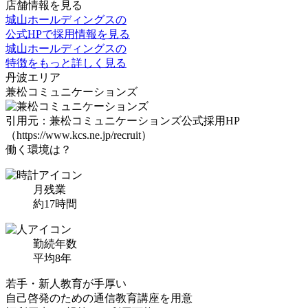
店舗情報を見る
城山ホールディングスの
公式HPで採用情報を見る
城山ホールディングスの
特徴をもっと詳しく見る
丹波
エリア
兼松コミュニケーションズ
引用元：兼松コミュニケーションズ公式採用HP
（https://www.kcs.ne.jp/recruit）
働く環境は？
月残業
約
17
時間
勤続年数
平均
8
年
若手・新人教育
が手厚い
自己啓発のための
通信教育講座を用意