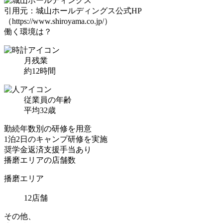
引用元：城山ホールディングス公式HP
（https://www.shiroyama.co.jp/）
働く環境は？
月残業
約
12
時間
従業員の年齢
平均
32
歳
勤続年数別の研修
を用意
1泊2日のキャンプ研修
を実施
奨学金返済支援
手当あり
播磨エリアの店舗数
播磨エリア
12
店舗
その他、